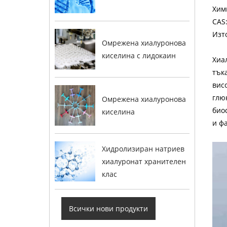
Хим
CAS:
Изт
Омрежена хиалуронова
киселина с лидокаин
Хиа
тък
вис
глю
Омрежена хиалуронова
био
киселина
и ф
Хидролизиран натриев
хиалуронат хранителен
клас
Всички нови продукти