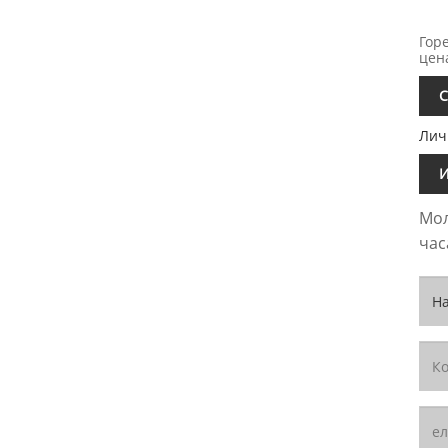
Гор
цен
С
Лич
И
Мол
час