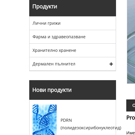
Продукти
Лични грижи
Фарма и здравеопазване
Хранително хранене
Дермален пълнител
Нови продукти
О
Pro
PDRN
(полидезоксирибонуклеотид)
Име