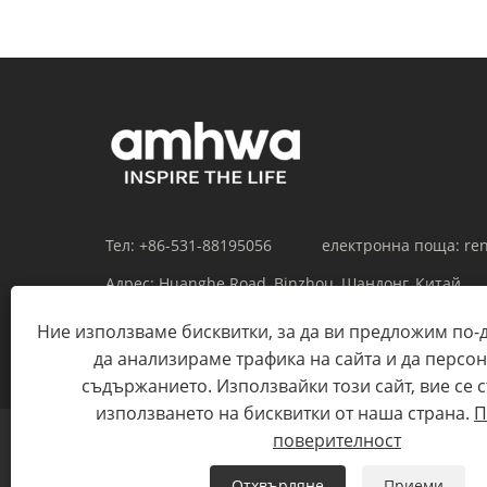
Тел:
+86-531-88195056
електронна поща:
re
Адрес:
Huanghe Road, Binzhou, Шандонг, Китай
Ние използваме бисквитки, за да ви предложим по-
да анализираме трафика на сайта и да персо
съдържанието. Използвайки този сайт, вие се с
използването на бисквитки от наша страна.
П
поверителност
Отхвърляне
Приеми