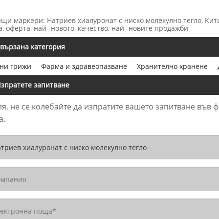
ещи маркери: Натриев хиалуронат с ниско молекулно тегло, Кит
а, оферта, най -новото, качество, най -новите продажби
вързана категория
ни грижи
Фарма и здравеопазване
Хранително хранене
зпратете запитване
я, не се колебайте да изпратите вашето запитване във 
а.