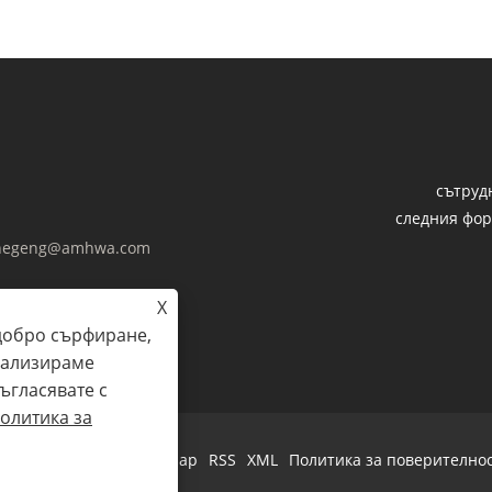
сътруд
следния фор
negeng@amhwa.com
X
добро сърфиране,
нализираме
ъгласявате с
олитика за
Links
Sitemap
RSS
XML
Политика за поверително