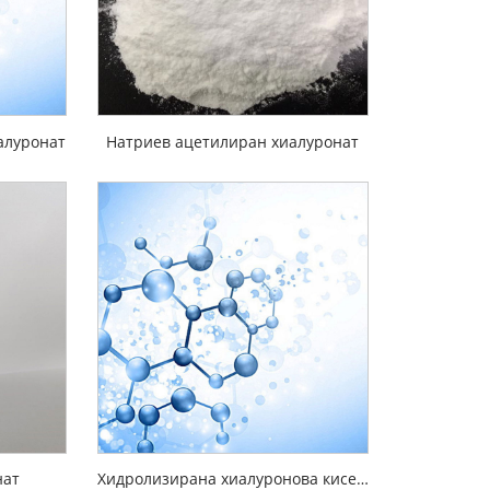
алуронат
Натриев ацетилиран хиалуронат
нат
Хидролизирана хиалуронова киселина