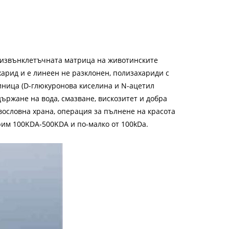
в извънклетъчната матрица на животинските
арид и е линеен не разклонен, полизахариди с
иница (D-глюкуронова киселина и N-ацетил
ържане на вода, смазване, вискозитет и добра
авословна храна, операция за пълнене на красота
рим 100KDA-500KDA и по-малко от 100kDa.