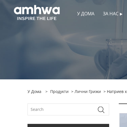
У ДОМА
ЗА НАС
У Дома
>
Продукти
>
Лични Грижи
> Натриев х