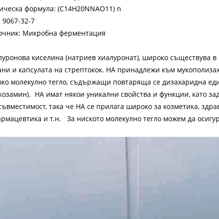
ическа формула: (C14H20NNAO11) n
 9067-32-7
очник: Микробна ферментация
луронова киселина (натриев хиалуронат), широко съществува 
ани и капсулата на стрептокок. HA принадлежи към мукополизах
око молекулно тегло, съдържащи повтаряща се дизахаридна ед
козамин). HA имат някои уникални свойства и функции, като зад
съвместимост, така че HA се прилага широко за козметика, здр
армацевтика и т.н. За ниското молекулно тегло можем да осигу