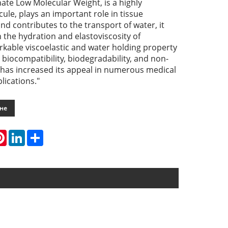
te Low Molecular Weight, is a highly
ule, plays an important role in tissue
d contributes to the transport of water, it
 the hydration and elastoviscosity of
rkable viscoelastic and water holding property
s biocompatibility, biodegradability, and non-
has increased its appeal in numerous medical
lications."
ане
atsApp
Pinterest
LinkedIn
Share