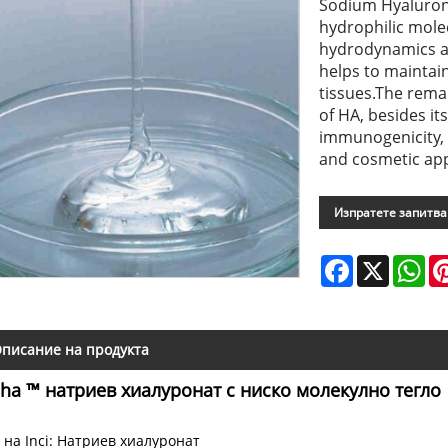
Sodium Hyalurona
hydrophilic molec
hydrodynamics an
helps to maintain
tissues.The rema
of HA, besides it
immunogenicity, 
and cosmetic app
Изпратете запитв
Facebook
X
Wh
писание на продукта
ha ™ натриев хиалуронат с ниско молекулно тегло
 на Inci: Натриев хиалуронат