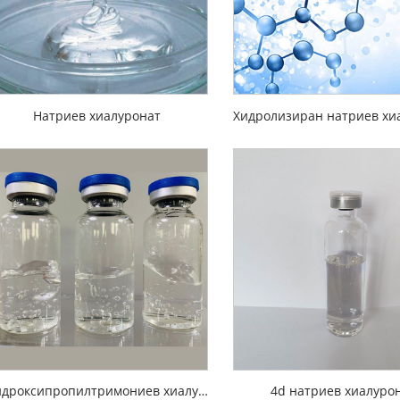
Натриев хиалуронат
Хидролизиран натриев хи
Хидроксипропилтримониев хиалуронат
4d натриев хиалуро