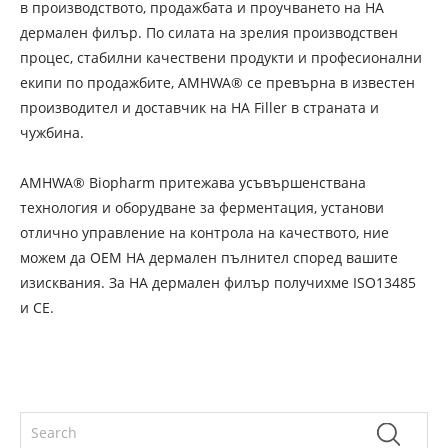
в производството, продажбата и проучването на HA
дермален филър. По силата на зрелия производствен
процес, стабилни качествени продукти и професионални
екипи по продажбите, AMHWA® се превърна в известен
производител и доставчик на HA Filler в страната и
чужбина.
AMHWA® Biopharm притежава усъвършенствана
технология и оборудване за ферментация, установи
отлично управление на контрола на качеството, ние
можем да OEM HA дермален пълнител според вашите
изисквания. За HA дермален филър получихме ISO13485
и CE.