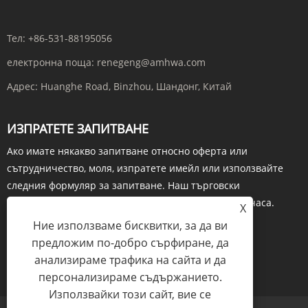
Тел:
+86-531-88195056
електронна поща:
renegeng@amhwa.com
Адрес:
Huanghe Road, Binzhou, Шандонг, Китай
ИЗПРАТЕТЕ ЗАПИТВАНЕ
Ако имате някакво запитване относно оферта или
сътрудничество, моля, изпратете имейл или използвайте
следния формуляр за запитване. Наш търговски
представител ще се свърже с вас в рамките на 24 часа.
X
Ние използваме бисквитки, за да ви
предложим по-добро сърфиране, да
анализираме трафика на сайта и да
ЗАПИТВАНЕ СЕГА
персонализираме съдържанието.
Използвайки този сайт, вие се