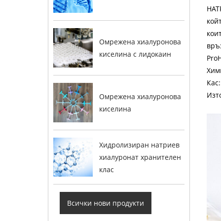
НАТ
кой
кои
Омрежена хиалуронова
връ
киселина с лидокаин
Pro
Хим
Кас:
Изт
Омрежена хиалуронова
киселина
Хидролизиран натриев
хиалуронат хранителен
клас
Всички нови продукти