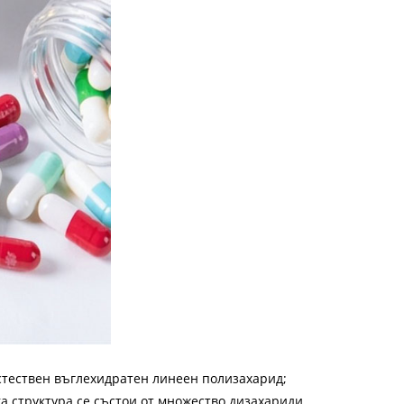
ествен въглехидратен линеен полизахарид;
а структура се състои от множество дизахариди,