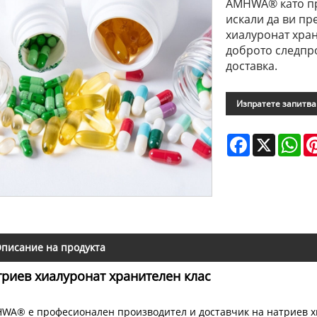
AMHWA® като пр
искали да ви пр
хиалуронат хран
доброто следпр
доставка.
Изпратете запитв
Facebook
X
Wh
писание на продукта
риев хиалуронат хранителен клас
WA® е професионален производител и доставчик на натриев хи