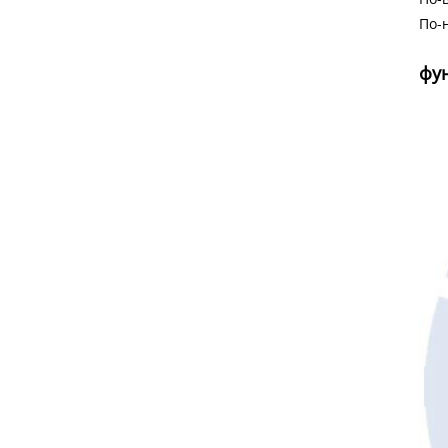
По-
фу