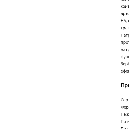
кои
връ
HA,
тра
Нат
про
нат
фун
бор
ефе
Пр
Сер
Фер
Неж
По-
По-