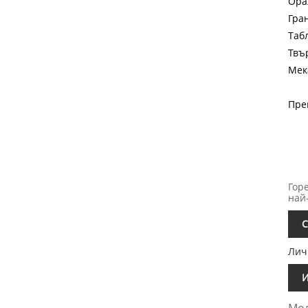
Ора
Гра
Таб
Твъ
Мек
Пре
Гор
най
С
Лич
И