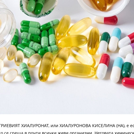
ТРИЕВИЯТ ХИАЛУРОНАТ, или ХИАЛУРОНОВА КИСЕЛИНА (НА), е ест
то се среща в почти всички живи организми. Неговата химическ