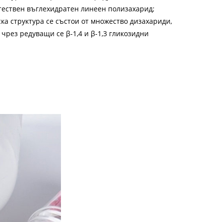
ествен въглехидратен линеен полизахарид;
ка структура се състои от множество дизахариди,
чрез редуващи се β-1,4 и β-1,3 гликозидни