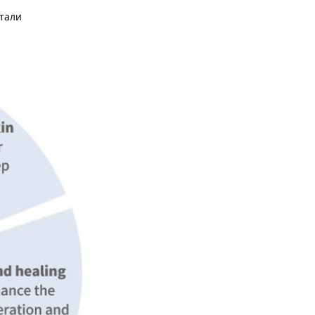
етали