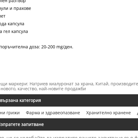
лен разтвор
нули и прахове
лет
рда капсула
а гел капсула
поръчителна доза: 20-200 mg/ден.
ещи маркери: Натриев хиалуронат за храна, Китай, производител
-новото, качество, най-новите продажби
вързана категория
ни грижи
Фарма и здравеопазване
Хранително хранене
зпратете запитване