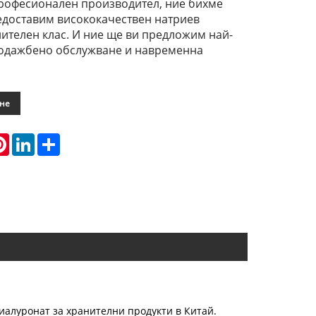
офесионален производител, ние бихме
едоставим висококачествен натриев
ителен клас. И ние ще ви предложим най-
одажбено обслужване и навременна
ане
atsApp
Pinterest
LinkedIn
Share
алуронат за хранителни продукти в Китай.