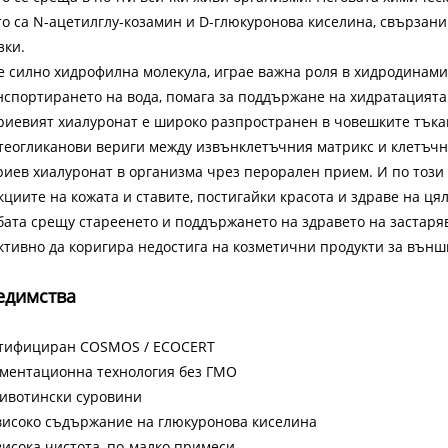
то са N-ацетилглу-козамин и D-глюкуронова киселина, свързани 
зки.
 е силно хидрофилна молекула, играе важна роля в хидродинами
нспортирането на вода, помага за поддържане на хидратацията 
риевият хиалуронат е широко разпространен в човешките тъкан
теогликанови вериги между извънклетъчния матрикс и клетъч
риев хиалуронат в организма чрез перорален прием. И по този 
кциите на кожата и ставите, постигайки красота и здраве на ця
бата срещу стареенето и поддържането на здравето на застаря
ктивно да коригира недостига на козметични продукти за външ
едимства
тифициран COSMOS / ECOCERT
ментационна технология без ГМО
ивотински суровини
високо съдържание на глюкуронова киселина
висока чистота, по-малко примеси