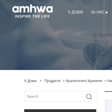
У ДОМА
ЗА НАС
У Дома
>
Продукти
>
Хранително Хранене
> На