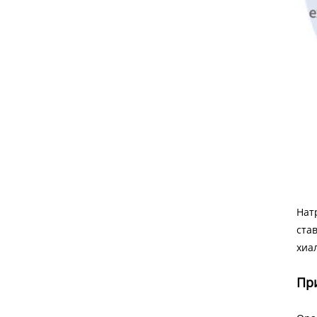
Нат
ста
хиа
Пр