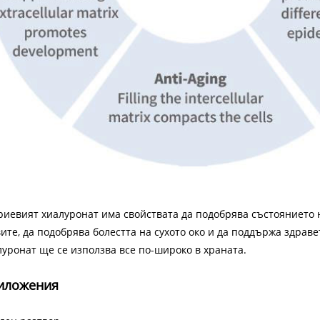
риевият хиалуронат има свойствата да подобрява състоянието н
вите, да подобрява болестта на сухото око и да поддържа здрав
луронат ще се използва все по-широко в храната.
иложения