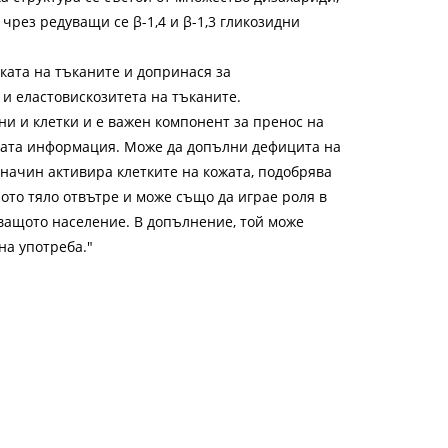
чрез редуващи се β-1,4 и β-1,3 гликозидни
ката на тъканите и допринася за
и еластовискозитета на тъканите.
и и клетки и е важен компонент за пренос на
ната информация. Може да допълни дефицита на
начин активира клетките на кожата, подобрява
лото тяло отвътре и може също да играе роля в
ващото население. В допълнение, той може
на употреба."