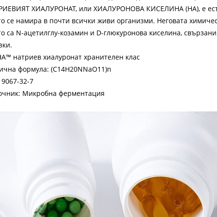
РИЕВИЯТ ХИАЛУРОНАТ, или ХИАЛУРОНОВА КИСЕЛИНА (НА), е ест
то се намира в почти всички живи организми. Неговата химичес
то са N-ацетилглу-козамин и D-глюкуронова киселина, свързани 
зки.
HA™ натриев хиалуронат хранителен клас
ична формула: (C14H20NNaO11)n
 9067-32-7
очник: Микробна ферментация