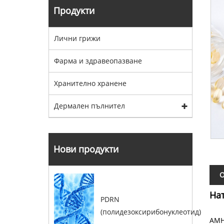
Продукти
Лични грижи
Фарма и здравеопазване
Хранително хранене
Дермален пълнител
Нови продукти
О
Нат
PDRN
(полидезоксирибонуклеотид)
AMH