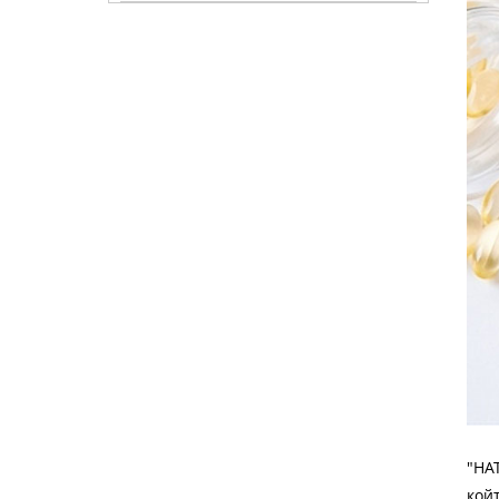
"НА
кой