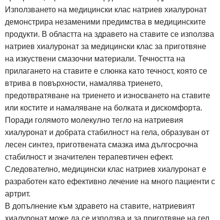
Използването на медицински клас натриев хиалуронат
демонстрира незаменими предимства в медицинските
продукти. В областта на здравето на ставите се използва
натриев хиалуронат за медицински клас за приготвяне
на изкуствени смазочни материали. Течността на
прилагането на ставите е слюнка като течност, която се
втрива в повърхности, намалява триенето,
предотвратяване на триенето и износването на ставите
или костите и намаляване на болката и дискомфорта.
Поради голямото молекулно тегло на натриевия
хиалуронат и добрата стабилност на гела, образуван от
лесен синтез, приготвената смазка има дългосрочна
стабилност и значителен терапевтичен ефект.
Следователно, медицински клас натриев хиалуронат е
разработен като ефективно лечение на много пациенти с
артрит.
В допълнение към здравето на ставите, натриевият
хиалуронат може да се използва и за приготвяне на гел