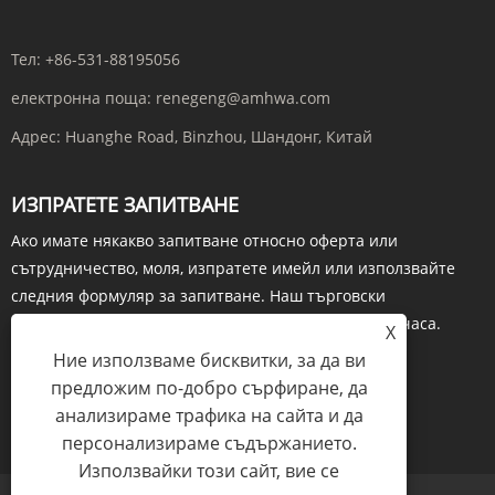
Тел:
+86-531-88195056
електронна поща:
renegeng@amhwa.com
Адрес:
Huanghe Road, Binzhou, Шандонг, Китай
ИЗПРАТЕТЕ ЗАПИТВАНЕ
Ако имате някакво запитване относно оферта или
сътрудничество, моля, изпратете имейл или използвайте
следния формуляр за запитване. Наш търговски
представител ще се свърже с вас в рамките на 24 часа.
X
Ние използваме бисквитки, за да ви
предложим по-добро сърфиране, да
анализираме трафика на сайта и да
ЗАПИТВАНЕ СЕГА
персонализираме съдържанието.
Използвайки този сайт, вие се