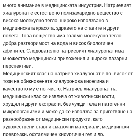
много внимание в медицинската индустрия. Натриевият
хиалуронат е естествено полизахаридно вещество с
високо молекулно тегло, широко използвано в
медицинската красота, здравето на ставите и други
полета. Това вещество има голямо молекулно тегло,
добра разтворимост на вода и висок биологичен
афинитет. Следователно натриевият хиалуронат има
множество медицински приложения и широки пазарни
перспективи.
Медицинският клас на натриев хиалуронат е по -висок от
този на обикновената хиалуронова киселина и
качеството му е по -чисто. Натриев хиалуронат на
медицински клас се извлича от животински кости,
хрущял и други екстракти, без чужди тела и патогенни
микроорганизми и може да се използва за приготвяне на
разнообразие от медицински продукти, като
художествени ставни смазочни материали, медицински
превръзки, офталмичен хирургичен гел и др.