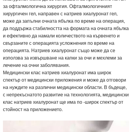
за офталмологична хирургия. Офталмологичният
хирургичен гел, направен с натриев хиалуронат гел,
може да запълни очната ябълка по време на операция,
да поддържа стабилността на формата на очната ябълка
и ефективно да намали количеството на кървенето и
свързаните с операцията усложнения по време на
операцията. Натриев хиалуронат също може да се
използва за извършване на капки за очи и мехлеми за
лечение на очни заболявания.
Медицински клас натриев хиалуронат има широк
спектър от медицински приложения и може да отговори
на нуждите на различни медицински области. В бъдеще,
с непрекъснатото развитие на технологията, медицински
клас натриев хиалуронат ще има по -широк спектър от
стойност на приложението.