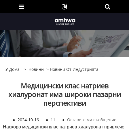
У Дома
>
Новини
>
Новини От Индустрията
Медицински клас натриев
хиалуронат има широки пазарни
перспективи
●
2024-10-16
●
11
●
Оставете ми съобщение
Наскоро медицински клас натриев хиалуронат привлече