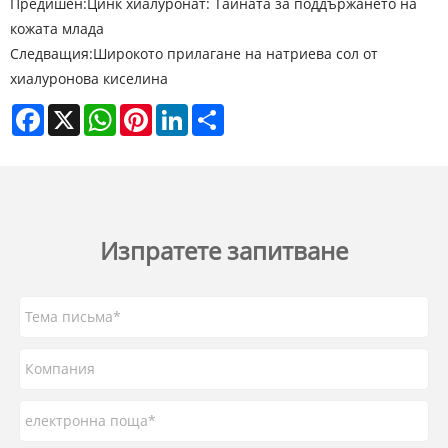
Предишен:
Цинк хиалуронат: Тайната за поддържането на
кожата млада
Следващия:
Широкото прилагане на натриева сол от
хиалуронова киселина
Facebook
X
WhatsApp
Pinterest
LinkedIn
Share
Изпратете запитване